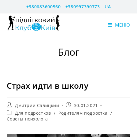
Перейти
+380683600560
+380997390773
UA
к
содержимому
МЕНЮ
Блог
Страх идти в школу
Автор
Запись
Дмитрий Савицкий
30.01.2021
записи:
опубликована:
Рубрика
Для подростков
/
Родителям подростка
/
записи:
Советы психолога