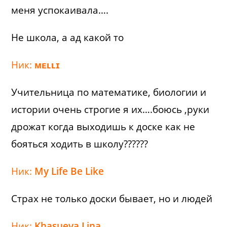
меня успокаивала….
Не школа, а ад какой то
Ник:
ᴍᴇʟʟɪ
Учительница по математике, биологии и
истории очень строгие я их….боюсь ,руки
дрожат когда выходишь к доске как не
бояться ходить в школу??????
Ник:
My Life Be Like
Страх не только доски бывает, но и людей
Ник:
Khasueva Lina