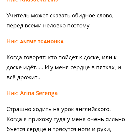
Учитель может сказать обидное слово,
перед всеми неловко поэтому
Ник:
ᴀɴɪᴍᴇ ᴛᴄᴀɴᴏʜᴋᴀ
Когда говорят: кто пойдёт к доске, или к
доске идёт….. И у меня сердце в пятках, и
всё дрожит…
Ник:
Arina Serenga
Страшно ходить на урок английского.
Когда я прихожу туда у меня очень сильно
бъется сердце и трясутся ноги и руки,