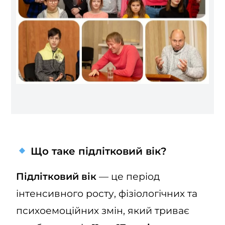
Що таке підлітковий вік?
Підлітковий вік
— це період
інтенсивного росту, фізіологічних та
психоемоційних змін, який триває