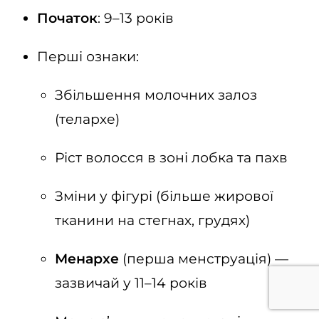
Початок
: 9–13 років
Перші ознаки:
Збільшення молочних залоз
(телархе)
Ріст волосся в зоні лобка та пахв
Зміни у фігурі (більше жирової
тканини на стегнах, грудях)
Менархе
(перша менструація) —
зазвичай у 11–14 років